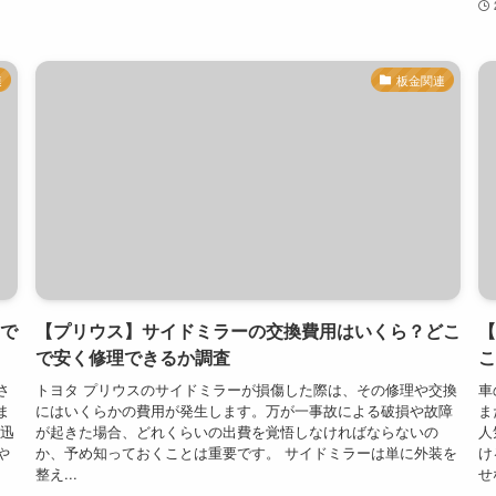
連
板金関連
で
【プリウス】サイドミラーの交換費用はいくら？どこ
【
で安く修理できるか調査
こ
さ
トヨタ プリウスのサイドミラーが損傷した際は、その修理や交換
車
ま
にはいくらかの費用が発生します。万が一事故による破損や故障
ま
、迅
が起きた場合、どれくらいの出費を覚悟しなければならないの
人
や
か、予め知っておくことは重要です。 サイドミラーは単に外装を
け
整え...
せな