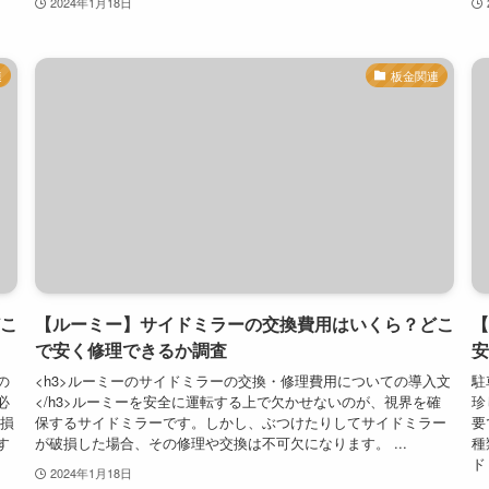
2024年1月18日
連
板金関連
こ
【ルーミー】サイドミラーの交換費用はいくら？どこ
【
で安く修理できるか調査
安
の
<h3>ルーミーのサイドミラーの交換・修理費用についての導入文
駐
必
</h3>ルーミーを安全に運転する上で欠かせないのが、視界を確
珍
の損
保するサイドミラーです。しかし、ぶつけたりしてサイドミラー
要
す
が破損した場合、その修理や交換は不可欠になります。 ...
種
ドミ
2024年1月18日