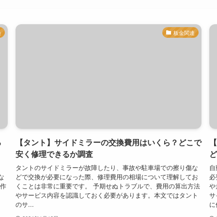
換
板金関連
る
【タント】サイドミラーの交換費用はいくら？どこで
【
安く修理できるか調査
ど
タントのサイドミラーが故障したり、事故や駐車場での擦り傷な
自
な
どで交換が必要になった際、修理費用の相場について理解してお
必
換作
くことは非常に重要です。 予期せぬトラブルで、費用の算出方法
や
やサービス内容を認識しておく必要があります。本文ではタント
サ
のサ...
に修