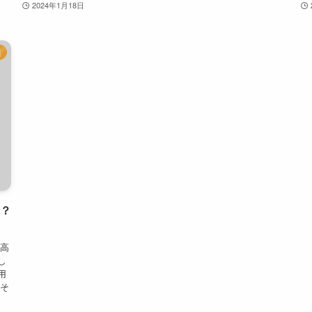
2024年1月18日
連
？
の高
し
用
、そ