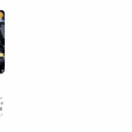
連
ン
 そ
基
い