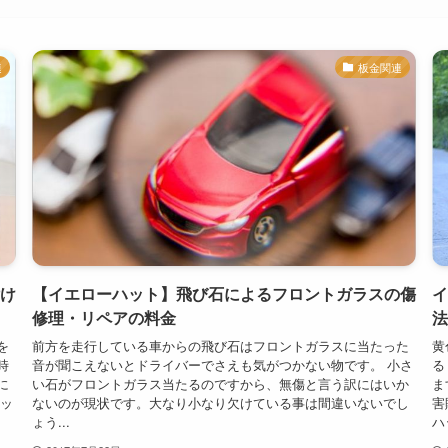
連
板金関連
け
【イエローハット】飛び石によるフロントガラスの傷
イ
修理・リペアの料金
法
を
前方を走行している車からの飛び石はフロントガラスに当たった
黄
時
音が聞こえないとドライバーでさえも気がつかない物です。 小さ
る
に
い石がフロントガラス当たるのですから、無傷と言う訳にはいか
ま
ネッ
ないのが現状です。大なり小なり欠けている事は間違いないでし
害
ょう...
ハッ