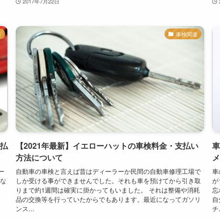
2017年7月22日
連
車検関連
払
【2021年最新】イエローハットの車検料金・支払い
車
方法について
メ
ー
自動車の車検と言えば昔はディーラーか民間の自動車修理工場で
車
にな
しか受ける事ができませんでした。それも車を預けてから引き取
が
りまで約1週間は確実に掛かってもいました。 それは整備や消耗
忘
品の交換等を行っていたからでもあります。最近になってガソリ
自
ンス...
チ.