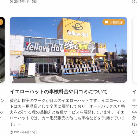
2017年4月15日
連
車検関連
イエローハットの車検料金や口コミについて
イ
ジン
黄色い帽子のマークが目印のイエローハットです。イエローハッ
テ
トはカー用品店として全国に展開しており、オートバックスと勢
で
の
力を2分する程の品揃えと各種サービスを展開しています。 イエ
中
ー
ローハットでは、カー用品販売の他にも車検などを手掛けていま
分
す。...
はあ
2017年4月15日