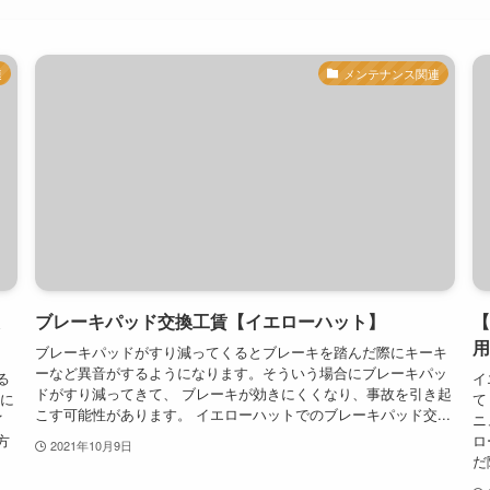
連
メンテナンス関連
ブレーキパッド交換工賃【イエローハット】
【
用
ブレーキパッドがすり減ってくるとブレーキを踏んだ際にキーキ
ーなど異音がするようになります。そういう場合にブレーキパッ
る
イ
ドがすり減ってきて、 ブレーキが効きにくくなり、事故を引き起
換に
て
こす可能性があります。 イエローハットでのブレーキパッド交...
イ
ニ
方
ロ
2021年10月9日
だ際