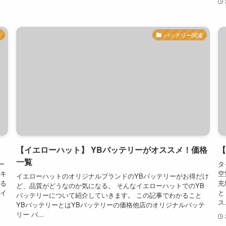
連
バッテリー関連
【イエローハット】 YBバッテリーがオススメ！価格
【
一覧
ー
タ
トキ
空
イエローハットのオリジナルブランドのYBバッテリーがお得だけ
かる
充
ど、品質がどうなのか気になる。 そんなイエローハットでのYB
タイ
と
バッテリーについて紹介していきます。 この記事でわかること
ス.
YBバッテリーとはYBバッテリーの価格他店のオリジナルバッテ
リー バ...