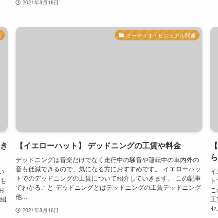
2021年8月18日
連
オーディオ・ビジュアル関連
き
【イエローハット】 デッドニングの工賃や料金
【
ら
デッドニングは音楽だけでなく走行中の騒音や運転中の車内外の
音も低減できるので、気になる方におすすめです。 イエローハッ
い
イ
トでのデッドニングの工賃について紹介していきます。 この記事
金も
ト
でわかること デッドニングとはデッドニングの工賃デッドニング
お
こ
他...
て紹
工
セ.
2021年8月16日