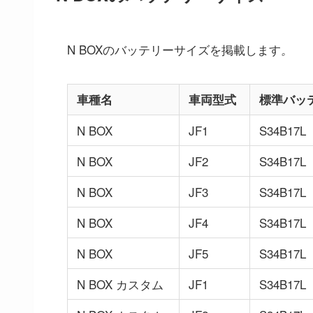
N BOXのバッテリーサイズを掲載します
。
車種名
車両型式
標準バッ
N BOX
JF1
S34B17L
N BOX
JF2
S34B17L
N BOX
JF3
S34B17L
N BOX
JF4
S34B17L
N BOX
JF5
S34B17L
N BOX カスタム
JF1
S34B17L